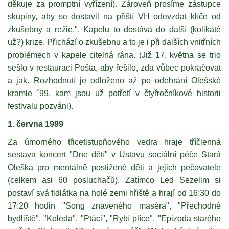
děkuje za promptní vyřízení). Zároveň prosíme zástupce
skupiny, aby se dostavil na příští VH odevzdat klíče od
zkušebny a režie.". Kapelu to dostává do další (kolikáté
už?) krize. Přichází o zkušebnu a to je i při dalších vnitřních
problémech v kapele citelná rána. (Již 17. května se trio
sešlo v restauraci Pošta, aby řešilo, zda vůbec pokračovat
a jak. Rozhodnutí je odloženo až po odehrání Olešské
kramle ´99, kam jsou už potřetí v čtyřročníkové historii
festivalu pozváni).
1. června 1999
Za úmorného třicetistupňového vedra hraje tříčlenná
sestava koncert "Dne dětí" v Ústavu sociální péče Stará
Oleška pro mentálně postižené děti a jejich pečovatele
(celkem asi 60 posluchačů). Zatímco Led Sezelim si
postaví svá fidlátka na holé zemi hřiště a hrají od 16:30 do
17:20 hodin "Song znaveného maséra", "Přechodné
bydliště", "Koleda", "Ptáci", "Rybí plíce", "Epizoda starého