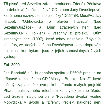
Tři písně Led Sezelim zařadil producent Zdeněk Pěnkava
na debutové čtrnáctipísňové CD album Jany Drvoštěpové,
které nemá název. Jsou to písničky "Déšť" (R. Musil/Václav
Hrabě), "Odrhovačka o plavbě Titanicu" (Led
Sezelim/JiříŽáček) a "Dům ztracených her" (Led
Sezelim/J.R.R. Tolkien) - všechny z projektu "Dům
ztracených her" (1997), které tehdy nazpívala. Zbývající
písničky, ve kterých se Jana Drvoštěpová sama doprovází
na akustickou kytaru, jsou z jejích samostatných živých
vystoupení.
Září 2000
Jan Bandurič z 1. hudebního spolku v Děčíně pracuje na
přípravě kompilačního CD "Mosty - Brücken No. 2", které
má být zaplacené z evropského Fondu malých projektů
Phare, realizovaného referátem kultury okresního úřadu.
Led Sezelim nabídnou písně "Povedená dvojka" včetně
Mobydicka v úvodu a "Břehy". Projekt nakonec není