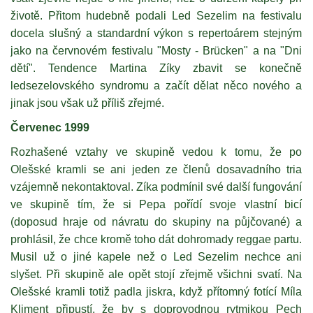
životě. Přitom hudebně podali Led Sezelim na festivalu
docela slušný a standardní výkon s repertoárem stejným
jako na červnovém festivalu "Mosty - Brücken" a na "Dni
dětí". Tendence Martina Zíky zbavit se konečně
ledsezelovského syndromu a začít dělat něco nového a
jinak jsou však už příliš zřejmé.
Červenec 1999
Rozhašené vztahy ve skupině vedou k tomu, že po
Olešské kramli se ani jeden ze členů dosavadního tria
vzájemně nekontaktoval. Zíka podmínil své další fungování
ve skupině tím, že si Pepa pořídí svoje vlastní bicí
(doposud hraje od návratu do skupiny na půjčované) a
prohlásil, že chce kromě toho dát dohromady reggae partu.
Musil už o jiné kapele než o Led Sezelim nechce ani
slyšet. Při skupině ale opět stojí zřejmě všichni svatí. Na
Olešské kramli totiž padla jiskra, když přítomný fotící Míla
Kliment připustí, že by s doprovodnou rytmikou Pech