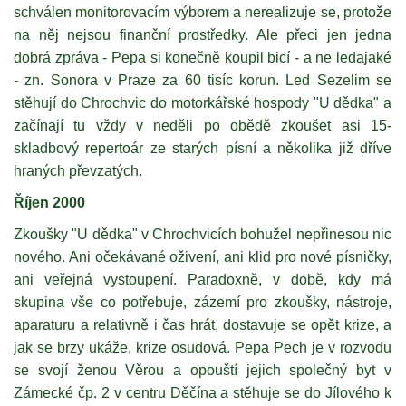
schválen monitorovacím výborem a nerealizuje se, protože
na něj nejsou finanční prostředky. Ale přeci jen jedna
dobrá zpráva - Pepa si konečně koupil bicí - a ne ledajaké
- zn. Sonora v Praze za 60 tisíc korun. Led Sezelim se
stěhují do Chrochvic do motorkářské hospody "U dědka" a
začínají tu vždy v neděli po obědě zkoušet asi 15-
skladbový repertoár ze starých písní a několika již dříve
hraných převzatých.
Říjen 2000
Zkoušky "U dědka" v Chrochvicích bohužel nepřinesou nic
nového. Ani očekávané oživení, ani klid pro nové písničky,
ani veřejná vystoupení. Paradoxně, v době, kdy má
skupina vše co potřebuje, zázemí pro zkoušky, nástroje,
aparaturu a relativně i čas hrát, dostavuje se opět krize, a
jak se brzy ukáže, krize osudová. Pepa Pech je v rozvodu
se svojí ženou Věrou a opouští jejich společný byt v
Zámecké čp. 2 v centru Děčína a stěhuje se do Jílového k