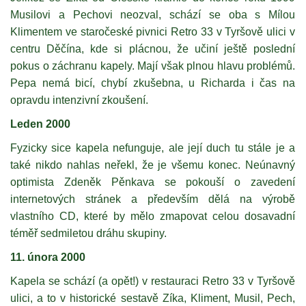
Musilovi a Pechovi neozval, schází se oba s Mílou
Klimentem ve staročeské pivnici Retro 33 v Tyršově ulici v
centru Děčína, kde si plácnou, že učiní ještě poslední
pokus o záchranu kapely. Mají však plnou hlavu problémů.
Pepa nemá bicí, chybí zkušebna, u Richarda i čas na
opravdu intenzivní zkoušení.
Leden 2000
Fyzicky sice kapela nefunguje, ale její duch tu stále je a
také nikdo nahlas neřekl, že je všemu konec. Neúnavný
optimista Zdeněk Pěnkava se pokouší o zavedení
internetových stránek a především dělá na výrobě
vlastního CD, které by mělo zmapovat celou dosavadní
téměř sedmiletou dráhu skupiny.
11. února 2000
Kapela se schází (a opět!) v restauraci Retro 33 v Tyršově
ulici, a to v historické sestavě Zíka, Kliment, Musil, Pech,