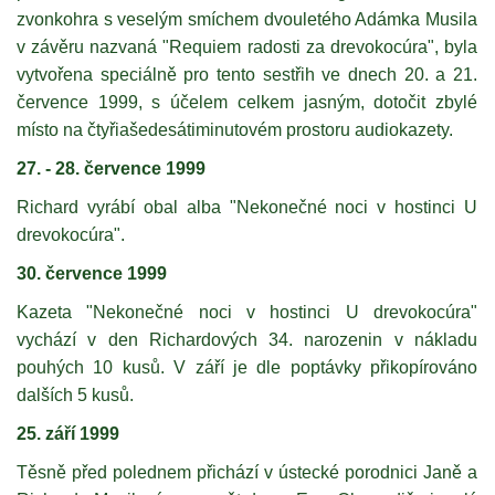
zvonkohra s veselým smíchem dvouletého Adámka Musila
v závěru nazvaná "Requiem radosti za drevokocúra", byla
vytvořena speciálně pro tento sestřih ve dnech 20. a 21.
července 1999, s účelem celkem jasným, dotočit zbylé
místo na čtyřiašedesátiminutovém prostoru audiokazety.
27. - 28. července 1999
Richard vyrábí obal alba "Nekonečné noci v hostinci U
drevokocúra".
30. července 1999
Kazeta "Nekonečné noci v hostinci U drevokocúra"
vychází v den Richardových 34. narozenin v nákladu
pouhých 10 kusů. V září je dle poptávky přikopírováno
dalších 5 kusů.
25. září 1999
Těsně před polednem přichází v ústecké porodnici Janě a