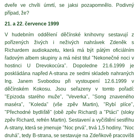
dveře ve chvíli úmrtí, se jaksi pozapomnělo. Podivný
případ, že?
21. a 22. července 1999
V hudebním oddělení děčínské knihovny sestavují z
pořízených živých i neživých nahrávek Zdeněk s
Richardem audiokazetu, která má být pátým oficiálním
řadovým albem skupiny a má nést titul "Nekonečné noci v
hostinci U Drevokocúra". Dopoledne 21.6.1999 je
poskládána napřed A-strana ze sedmi skladeb nahraných
Ing. Janem Svobodou při vystoupení 12.6.1999 v
děčínském Kokosu. Jsou seřazeny v tomto pořadí:
"Epizoda starého muže", "Veverka", "Song znaveného
maséra", "Koleda" (vše zpěv Martin), "Rybí plíce",
"Přechodné bydliště" (obě zpěv Richard) a "Ptáci" (sloky
zpěv Richard, refrén Martin). Sestavení a vyčištění sestřihu
A-strany, která se jmenuje "Noc prvá", trvá 1,5 hodiny. "Noc
druhá", tedy B-strana, se sestavuje na Zdeňkově pracovišti