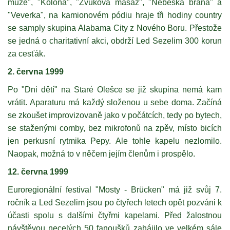
muže", "Kolona", "Zvuková masáž", "Nebeská brána" a
"Veverka", na kamionovém pódiu hraje tři hodiny country
se samply skupina Alabama City z Nového Boru. Přestože
se jedná o charitativní akci, obdrží Led Sezelim 300 korun
za cesťák.
2. června 1999
Po "Dni dětí" na Staré Olešce se již skupina nemá kam
vrátit. Aparaturu má každý složenou u sebe doma. Začíná
se zkoušet improvizovaně jako v počátcích, tedy po bytech,
se staženými comby, bez mikrofonů na zpěv, místo bicích
jen perkusní rytmika Pepy. Ale tohle kapelu nezlomilo.
Naopak, možná to v něčem jejím členům i prospělo.
12. června 1999
Euroregionální festival "Mosty - Brücken" má již svůj 7.
ročník a Led Sezelim jsou po čtyřech letech opět pozváni k
účasti spolu s dalšími čtyřmi kapelami. Před žalostnou
návštěvou necelých 50 fanoušků zahájilo ve velkém sále