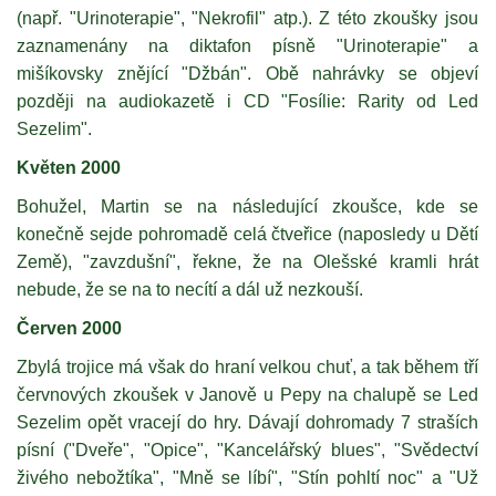
(např. "Urinoterapie", "Nekrofil" atp.). Z této zkoušky jsou
zaznamenány na diktafon písně "Urinoterapie" a
mišíkovsky znějící "Džbán". Obě nahrávky se objeví
později na audiokazetě i CD "Fosílie: Rarity od Led
Sezelim".
Květen 2000
Bohužel, Martin se na následující zkoušce, kde se
konečně sejde pohromadě celá čtveřice (naposledy u Dětí
Země), "zavzdušní", řekne, že na Olešské kramli hrát
nebude, že se na to necítí a dál už nezkouší.
Červen 2000
Zbylá trojice má však do hraní velkou chuť, a tak během tří
červnových zkoušek v Janově u Pepy na chalupě se Led
Sezelim opět vracejí do hry. Dávají dohromady 7 straších
písní ("Dveře", "Opice", "Kancelářský blues", "Svědectví
živého nebožtíka", "Mně se líbí", "Stín pohltí noc" a "Už