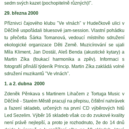
sedm svých kazet (pochopitelně různých)!".
29. března 2000
Příznivci čajového klubu "Ve vlnách" v Hudečkově ulici v
Děčíně uspořádali bluesové jam-session. Vlastní pohádku
tu přečetla Šárka Tomanová, vedoucí místního sdružení
ekologické organizace Děti Země. Muzicírování se ujali
Míla Kliment, Jan Dostál, Aleš Benda (akustické kytary) a
Martin Zíka (foukací harmonika a zpěv). Informaci s
fotografií přináší týdeník Princip. Martin Zíka zakládá volné
sdružení muzikantů "Ve vlnách".
1. a 2. dubna 2000
Zdeněk Pěnkava s Martinem Lihačem z Tortuga Music v
Děčíně - Starém Městě pracují na přepisu, čištění nahrávek
a řazení skladeb, určených na první CD výběrových hitů
Led Sezelim. Výběr 16 skladeb však co do zvukové kvality
není právě nejlepší, a proto je rozhodnuto, že do 14 dnů