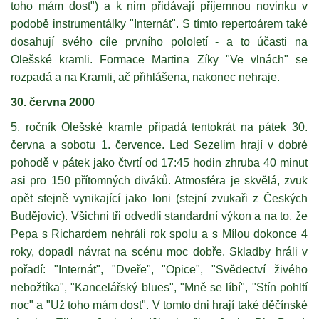
toho mám dost") a k nim přidávají příjemnou novinku v
podobě instrumentálky "Internát". S tímto repertoárem také
dosahují svého cíle prvního pololetí - a to účasti na
Olešské kramli. Formace Martina Zíky "Ve vlnách" se
rozpadá a na Kramli, ač přihlášena, nakonec nehraje.
30. června 2000
5. ročník Olešské kramle připadá tentokrát na pátek 30.
června a sobotu 1. července. Led Sezelim hrají v dobré
pohodě v pátek jako čtvrtí od 17:45 hodin zhruba 40 minut
asi pro 150 přítomných diváků. Atmosféra je skvělá, zvuk
opět stejně vynikající jako loni (stejní zvukaři z Českých
Budějovic). Všichni tři odvedli standardní výkon a na to, že
Pepa s Richardem nehráli rok spolu a s Mílou dokonce 4
roky, dopadl návrat na scénu moc dobře. Skladby hráli v
pořadí: "Internát", "Dveře", "Opice", "Svědectví živého
nebožtíka", "Kancelářský blues", "Mně se líbí", "Stín pohltí
noc" a "Už toho mám dost". V tomto dni hrají také děčínské