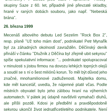
skupiny Saze z 60. let, případně jiné převzaté skladby,
hrané v raných dobách souboru, jako např. "Nebeská
brána".
26. března 1999
Mecenáš albového debutu Led Sezelim "Rock Box 2",
resp. písně "Už toho mám dost", podnikatel Petr Mynařík
byl za záhadných okolností zavražděn. Děčínský deník
přináší v článku "Dlužník z Děčína byl zřejmě ubit sekyrou"
spíše spekulativní informace: "... podnikatel spolupracoval
v minulosti s jistou firmou na dovozu lehkých topných olejů
a soudil se s ní o šest miliónů korun. To měl být důvod jeho
značné, mnohamilionové zadluženosti. Majitelka domu,
kde měl kancelář, uvedla, že nájemné platil včas. Podle
místních obyvatel bylo jeho zálibou hraní na výherních
automatech. V pátek jej údajně navštívili vymahači dluhů,
ale přišli pozdě. Kdosi je předběhl a pravděpodobně
sekyrou ukončil život jednatřicetiletého podnikatele. Není