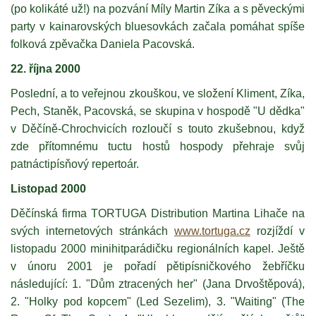
(po kolikáté už!) na pozvání Míly Martin Zíka a s pěveckými
party v kainarovských bluesovkách začala pomáhat spíše
folková zpěvačka Daniela Pacovská.
22. října 2000
Poslední, a to veřejnou zkouškou, ve složení Kliment, Zíka,
Pech, Staněk, Pacovská, se skupina v hospodě "U dědka"
v Děčíně-Chrochvicích rozloučí s touto zkušebnou, když
zde přítomnému tuctu hostů hospody přehraje svůj
patnáctipísňový repertoár.
Listopad 2000
Děčínská firma TORTUGA Distribution Martina Lihače na
svých internetových stránkách
www.tortuga.cz
rozjíždí v
listopadu 2000 minihitparádičku regionálních kapel. Ještě
v únoru 2001 je pořadí pětipísničkového žebříčku
následující: 1. "Dům ztracených her" (Jana Drvoštěpová),
2. "Holky pod kopcem" (Led Sezelim), 3. "Waiting" (The