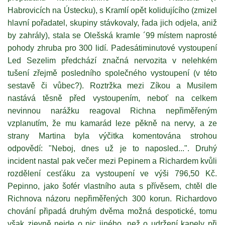
Habrovicích na Ústecku), s Kramlí opět kolidujícího (zmizel
hlavní pořadatel, skupiny stávkovaly, řada jich odjela, aniž
by zahrály), stala se Olešská kramle ´99 místem naprosté
pohody zhruba pro 300 lidí. Padesátiminutové vystoupení
Led Sezelim předchází značná nervozita v nelehkém
tušení zřejmě posledního společného vystoupení (v této
sestavě či vůbec?). Roztržka mezi Zíkou a Musilem
nastává těsně před vystoupením, neboť na celkem
nevinnou narážku reagoval Richna nepřiměřeným
vzplanutím, že mu kamarád leze pěkně na nervy, a ze
strany Martina byla výčitka komentována strohou
odpovědí: "Neboj, dnes už je to naposled...". Druhý
incident nastal pak večer mezi Pepinem a Richardem kvůli
rozdělení cesťáku za vystoupení ve výši 796,50 Kč.
Pepinno, jako šofér vlastního auta s přívěsem, chtěl dle
Richnova názoru nepřiměřených 300 korun. Richardovo
chování připadá druhým dvěma možná despotické, tomu
však zjevně nejde o nic jiného, než o udržení kapely při