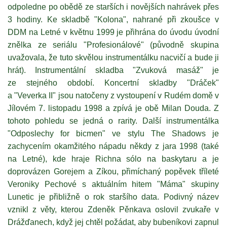
odpoledne po obědě ze starších i novějších nahrávek přes
3 hodiny. Ke skladbě "Kolona", nahrané při zkoušce v
DDM na Letné v květnu 1999 je přihrána do úvodu úvodní
znělka ze seriálu "Profesionálové" (původně skupina
uvažovala, že tuto skvělou instrumentálku nacvičí a bude ji
hrát). Instrumentální skladba "Zvuková masáž" je
ze stejného období. Koncertní skladby "Dráček"
a "Veverka II" jsou natočeny z vystoupení v Rudém domě v
Jílovém 7. listopadu 1998 a zpívá je obě Milan Douda. Z
tohoto pohledu se jedná o rarity. Další instrumentálka
"Odposlechy for bicmen" ve stylu The Shadows je
zachycením okamžitého nápadu někdy z jara 1998 (také
na Letné), kde hraje Richna sólo na baskytaru a je
doprovázen Gorejem a Zíkou, přimíchaný popěvek tříleté
Veroniky Pechové s aktuálním hitem "Máma" skupiny
Lunetic je přibližně o rok staršího data. Podivný název
vznikl z věty, kterou Zdeněk Pěnkava oslovil zvukaře v
Drážďanech, když jej chtěl požádat, aby bubeníkovi zapnul