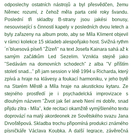
odposlechy ostatních nástrojů a byl přesvědčen, žemu
Němec rozumí, z čehož měla parta celé roky švandu.
Poslední tři skladby B-strany jsou jakési bonusy,
nesouvisející s činností kapely v posledních dvou letech a
byly zařazeny na album proto, aby se Míla Kliment objevil
v rámci kolekce 15 skladeb alespoňjako host. Svižná rythm
´n´bluesová píseň "Žízeň" na text Josefa Kainara sahá až k
samým začátkům Led Sezelim. Vznikla stejně jako
"Sedávám na domovních schodech" z alba "V příštím
století snad..." při jam session v létě 1994 u Richarda, který
zpívá a hraje na klávesy a foukací harmoniku, v jeho bytě
na Starém Městě a Míla hraje na akustickou kytaru. Ze
stejného prostředí je i psychadelcká improvizace s
dlouhým názvem "Život jak šel aneb Není mi dobře, snad
přijdu zítra - Míla", kde recitaci okamžitě vymýšleného textu
doprovází na malý akordeonek ze Sovětského svazu Jana
Drvoštěpová. Skladba trochu připomíná produkci známého
písničkáře Václava Koubka. A další legrace, závěrečná