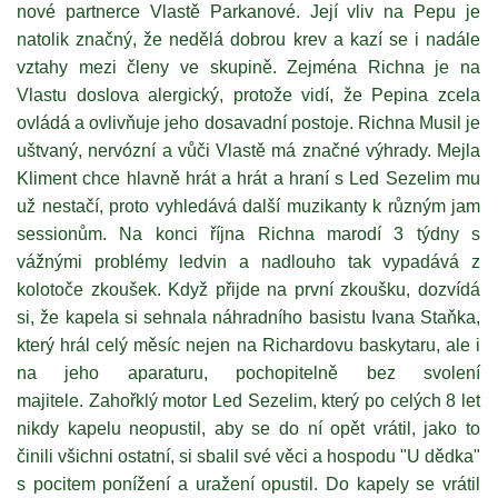
nové partnerce Vlastě Parkanové. Její vliv na Pepu je
natolik značný, že nedělá dobrou krev a kazí se i nadále
vztahy mezi členy ve skupině. Zejména Richna je na
Vlastu doslova alergický, protože vidí, že Pepina zcela
ovládá a ovlivňuje jeho dosavadní postoje. Richna Musil je
uštvaný, nervózní a vůči Vlastě má značné výhrady. Mejla
Kliment chce hlavně hrát a hrát a hraní s Led Sezelim mu
už nestačí, proto vyhledává další muzikanty k různým jam
sessionům. Na konci října Richna marodí 3 týdny s
vážnými problémy ledvin a nadlouho tak vypadává z
kolotoče zkoušek. Když přijde na první zkoušku, dozvídá
si, že kapela si sehnala náhradního basistu Ivana Staňka,
který hrál celý měsíc nejen na Richardovu baskytaru, ale i
na jeho aparaturu, pochopitelně bez svolení
majitele. Zahořklý motor Led Sezelim, který po celých 8 let
nikdy kapelu neopustil, aby se do ní opět vrátil, jako to
činili všichni ostatní, si sbalil své věci a hospodu "U dědka"
s pocitem ponížení a uražení opustil. Do kapely se vrátil