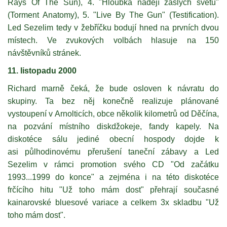
Rays Of The Sun), 4. "Hloubka nadějí zašlých světů"
(Torment Anatomy), 5. "Live By The Gun" (Testification).
Led Sezelim tedy v žebříčku bodují hned na prvních dvou
místech. Ve zvukových volbách hlasuje na 150
návštěvníků stránek.
11. listopadu 2000
Richard marně čeká, že bude osloven k návratu do
skupiny. Ta bez něj konečně realizuje plánované
vystoupení v Arnolticích, obce několik kilometrů od Děčína,
na pozvání místního diskdžokeje, fandy kapely. Na
diskotéce sálu jediné obecní hospody dojde k
asi půlhodinovému přerušení taneční zábavy a Led
Sezelim v rámci promotion svého CD "Od začátku
1993...1999 do konce" a zejména i na této diskotéce
frčícího hitu "Už toho mám dost" přehrají současné
kainarovské bluesové variace a celkem 3x skladbu "Už
toho mám dost".