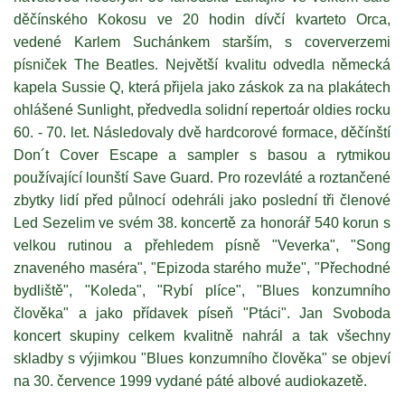
děčínského Kokosu ve 20 hodin dívčí kvarteto Orca,
vedené Karlem Suchánkem starším, s coververzemi
písniček The Beatles. Největší kvalitu odvedla německá
kapela Sussie Q, která přijela jako záskok za na plakátech
ohlášené Sunlight, předvedla solidní repertoár oldies rocku
60. - 70. let. Následovaly dvě hardcorové formace, děčínští
Don´t Cover Escape a sampler s basou a rytmikou
používající lounští Save Guard. Pro rozevláté a roztančené
zbytky lidí před půlnocí odehráli jako poslední tři členové
Led Sezelim ve svém 38. koncertě za honorář 540 korun s
velkou rutinou a přehledem písně "Veverka", "Song
znaveného maséra", "Epizoda starého muže", "Přechodné
bydliště", "Koleda", "Rybí plíce", "Blues konzumního
člověka" a jako přídavek píseň "Ptáci". Jan Svoboda
koncert skupiny celkem kvalitně nahrál a tak všechny
skladby s výjimkou "Blues konzumního člověka" se objeví
na 30. července 1999 vydané páté albové audiokazetě.