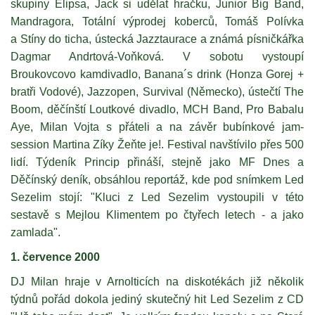
skupiny Elipsa, Jack si udělat hračku, Junior Big Band,
Mandragora, Totální výprodej koberců, Tomáš Polívka
a Stíny do ticha, ústecká Jazztaurace a známá písničkářka
Dagmar Andrtová-Voňková. V sobotu vystoupí
Broukovcovo kamdivadlo, Banana´s drink (Honza Gorej +
bratři Vodové), Jazzopen, Survival (Německo), ústečtí The
Boom, děčínští Loutkové divadlo, MCH Band, Pro Babalu
Aye, Milan Vojta s přáteli a na závěr bubínkové jam-
session Martina Zíky Žeňte je!. Festival navštívilo přes 500
lidí. Týdeník Princip přináší, stejně jako MF Dnes a
Děčínský deník, obsáhlou reportáž, kde pod snímkem Led
Sezelim stojí: "Kluci z Led Sezelim vystoupili v této
sestavě s Mejlou Klimentem po čtyřech letech - a jako
zamlada".
1. července 2000
DJ Milan hraje v Arnolticích na diskotékách již několik
týdnů pořád dokola jediný skutečný hit Led Sezelim z CD