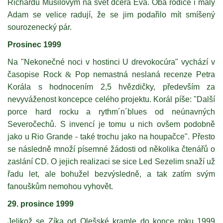
Richardu Musilovým na svět dcera Eva. Oba rodiče i malý
Adam se velice radují, že se jim podařilo mít smíšený
sourozenecký pár.
Prosinec 1999
Na "Nekonečné noci v hostinci U drevokocúra" vychází v
časopise Rock
&
Pop nemastná neslaná recenze Petra
Korála s hodnocením 2,5 hvězdičky, především za
nevyváženost koncepce celého projektu. Korál píše: "Další
porce hard rocku a rythm´n´blues od neúnavných
Severočechů. S invencí je tomu u nich ovšem podobně
jako u Rio Grande - také trochu jako na houpačce". Přesto
se následně množí písemné žádosti od několika čtenářů o
zaslání CD. O jejich realizaci se sice Led Sezelim snaží už
řadu let, ale bohužel bezvýsledně, a tak zatím svým
fanouškům nemohou vyhovět.
29. prosince 1999
Jelikož se Zíka od Olešské kramle do konce roku 1999