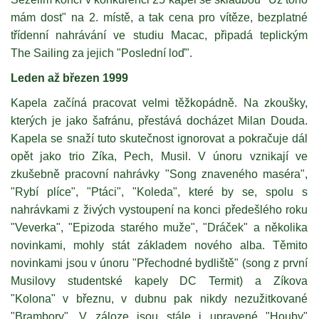
mám dost" na 2. místě, a tak cena pro vítěze, bezplatné
třídenní nahrávání ve studiu Macac, připadá teplickým
The Sailing za jejich "Poslední loď".
Leden až březen 1999
Kapela začíná pracovat velmi těžkopádně. Na zkoušky,
kterých je jako šafránu, přestává docházet Milan Douda.
Kapela se snaží tuto skutečnost ignorovat a pokračuje dál
opět jako trio Zíka, Pech, Musil. V únoru vznikají ve
zkušebně pracovní nahrávky "Song znaveného maséra",
"Rybí plíce", "Ptáci", "Koleda", které by se, spolu s
nahrávkami z živých vystoupení na konci předešlého roku
"Veverka", "Epizoda starého muže", "Dráček" a několika
novinkami, mohly stát základem nového alba. Těmito
novinkami jsou v únoru "Přechodné bydliště" (song z první
Musilovy studentské kapely DC Termit) a Zíkova
"Kolona" v březnu, v dubnu pak nikdy nezužitkované
"Brambory". V záloze jsou stále i upravené "Houby"