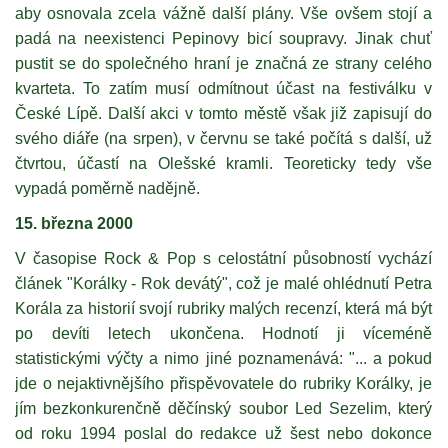
aby osnovala zcela vážně další plány. Vše ovšem stojí a
padá na neexistenci Pepinovy bicí soupravy. Jinak chuť
pustit se do společného hraní je značná ze strany celého
kvarteta. To zatím musí odmítnout účast na festiválku v
České Lípě. Další akci v tomto městě však již zapisují do
svého diáře (na srpen), v červnu se také počítá s další, už
čtvrtou, účastí na Olešské kramli. Teoreticky tedy vše
vypadá poměrně nadějně.
15. března 2000
V časopise Rock & Pop s celostátní působností vychází
článek "Korálky - Rok devátý", což je malé ohlédnutí Petra
Korála za historií svojí rubriky malých recenzí, která má být
po devíti letech ukončena. Hodnotí ji víceméně
statistickými výčty a nimo jiné poznamenává: "... a pokud
jde o nejaktivnějšího přispěvovatele do rubriky Korálky, je
jím bezkonkurenčně děčínský soubor Led Sezelim, který
od roku 1994 poslal do redakce už šest nebo dokonce