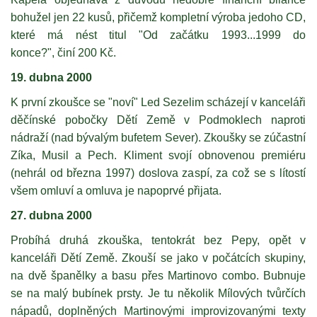
bohužel jen 22 kusů, přičemž kompletní výroba jedoho CD,
které má nést titul "Od začátku 1993...1999 do
konce?", činí 200 Kč.
19. dubna 2000
K první zkoušce se "noví" Led Sezelim scházejí v kanceláři
děčínské pobočky Dětí Země v Podmoklech naproti
nádraží (nad bývalým bufetem Sever). Zkoušky se zúčastní
Zíka, Musil a Pech. Kliment svojí obnovenou premiéru
(nehrál od března 1997) doslova zaspí, za což se s lítostí
všem omluví a omluva je napoprvé přijata.
27. dubna 2000
Probíhá druhá zkouška, tentokrát bez Pepy, opět v
kanceláři Dětí Země. Zkouší se jako v počátcích skupiny,
na dvě španělky a basu přes Martinovo combo. Bubnuje
se na malý bubínek prsty. Je tu několik Mílových tvůrčích
nápadů, doplněných Martinovými improvizovanými texty