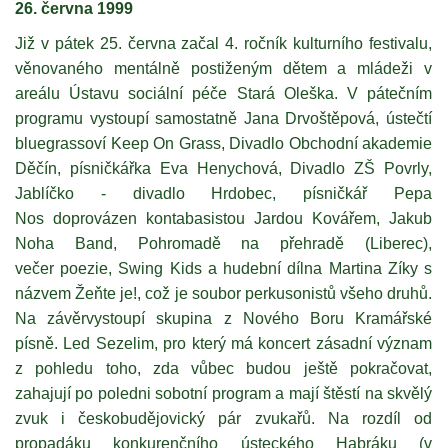
26. června 1999
Již v pátek 25. června začal 4. ročník kulturního festivalu,
věnovaného mentálně postiženým dětem a mládeži v
areálu Ústavu sociální péče Stará Oleška. V pátečním
programu vystoupí samostatně Jana Drvoštěpová, ústečtí
bluegrassoví Keep On Grass, Divadlo Obchodní akademie
Děčín, písničkářka Eva Henychová, Divadlo ZŠ Povrly,
Jablíčko - divadlo Hrdobec, písničkář Pepa
Nos doprovázen kontabasistou Jardou Kovářem, Jakub
Noha Band, Pohromadě na přehradě (Liberec),
večer poezie, Swing Kids a hudební dílna Martina Zíky s
názvem Žeňte je!, což je soubor perkusonistů všeho druhů.
Na závěrvystoupí skupina z Nového Boru Kramářské
písně. Led Sezelim, pro který má koncert zásadní význam
z pohledu toho, zda vůbec budou ještě pokračovat,
zahajují po poledni sobotní program a mají štěstí na skvělý
zvuk i českobudějovický pár zvukařů. Na rozdíl od
propadáku konkurenčního ústeckého Habráku (v