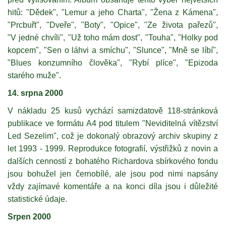
hitů: "Dědek", "Lemur a jeho Charta", "Žena z Kámena",
"Prcbuřt", "Dveře", "Boty", "Opice", "Ze života pařezů",
"V jedné chvíli", "Už toho mám dost", "Touha", "Holky pod
kopcem", "Sen o láhvi a smíchu", "Slunce", "Mně se líbí",
"Blues konzumního člověka", "Rybí plíce", "Epizoda
starého muže".
14. srpna 2000
V nákladu 25 kusů vychází samizdatově 118-stránková
publikace ve formátu A4 pod titulem "Neviditelná vítězství
Led Sezelim", což je dokonalý obrazový archiv skupiny z
let 1993 - 1999. Reprodukce fotografií, výstřižků z novin a
dalších cenností z bohatého Richardova sbírkového fondu
jsou bohužel jen černobílé, ale jsou pod nimi napsány
vždy zajímavé komentáře a na konci díla jsou i důležité
statistické údaje.
Srpen 2000