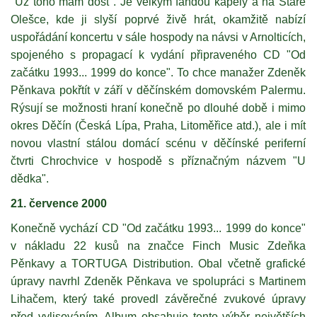
"Už toho mám dost". Je velkým fandou kapely a na Staré
Olešce, kde ji slyší poprvé živě hrát, okamžitě nabízí
uspořádání koncertu v sále hospody na návsi v Arnolticích,
spojeného s propagací k vydání připraveného CD "Od
začátku 1993... 1999 do konce". To chce manažer Zdeněk
Pěnkava pokřtít v září v děčínském domovském Palermu.
Rýsují se možnosti hraní konečně po dlouhé době i mimo
okres Děčín (Česká Lípa, Praha, Litoměřice atd.), ale i mít
novou vlastní stálou domácí scénu v děčínské periferní
čtvrti Chrochvice v hospodě s příznačným názvem "U
dědka".
21. července 2000
Konečně vychází CD "Od začátku 1993... 1999 do konce"
v nákladu 22 kusů na značce Finch Music Zdeňka
Pěnkavy a TORTUGA Distribution. Obal včetně grafické
úpravy navrhl Zdeněk Pěnkava ve spolupráci s Martinem
Lihačem, který také provedl závěrečné zvukové úpravy
před vylisováním. Album obsahuje tento výběr největších