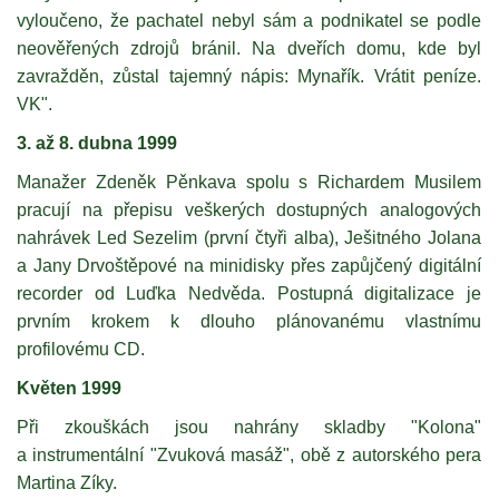
vyloučeno, že pachatel nebyl sám a podnikatel se podle
neověřených zdrojů bránil. Na dveřích domu, kde byl
zavražděn, zůstal tajemný nápis: Mynařík. Vrátit peníze.
VK".
3. až 8. dubna 1999
Manažer Zdeněk Pěnkava spolu s Richardem Musilem
pracují na přepisu veškerých dostupných analogových
nahrávek Led Sezelim (první čtyři alba), Ješitného Jolana
a Jany Drvoštěpové na minidisky přes zapůjčený digitální
recorder od Luďka Nedvěda. Postupná digitalizace je
prvním krokem k dlouho plánovanému vlastnímu
profilovému CD.
Květen 1999
Při zkouškách jsou nahrány skladby "Kolona"
a instrumentální "Zvuková masáž", obě z autorského pera
Martina Zíky.