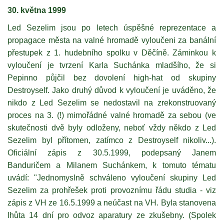
30. května 1999
Led Sezelim jsou po letech úspěšné reprezentace a
propagace města na valné hromadě vyloučeni za banální
přestupek z 1. hudebního spolku v Děčíně. Záminkou k
vyloučení je tvrzení Karla Suchánka mladšího, že si
Pepinno půjčil bez dovolení high-hat od skupiny
Destroyself. Jako druhý důvod k vyloučení je uváděno, že
nikdo z Led Sezelim se nedostavil na zrekonstruovaný
proces na 3. (!) mimořádné valné hromadě za sebou (ve
skutečnosti dvě byly odloženy, neboť vždy někdo z Led
Sezelim byl přítomen, zatímco z Destroyself nikoliv...).
Oficiální zápis z 30.5.1999, podepsaný Janem
Banduričem a Milanem Suchánkem, k tomuto tématu
uvádí: "Jednomyslně schváleno vyloučení skupiny Led
Sezelim za prohřešek proti provoznímu řádu studia - viz
zápis z VH ze 16.5.1999 a neúčast na VH. Byla stanovena
lhůta 14 dní pro odvoz aparatury ze zkušebny. (Spolek