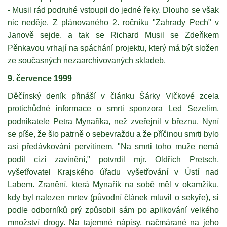
- Musil rád podruhé vstoupil do jedné řeky. Dlouho se však
nic neděje. Z plánovaného 2. ročníku "Zahrady Pech" v
Janově sejde, a tak se Richard Musil se Zdeňkem
Pěnkavou vrhají na spáchání projektu, který má být složen
ze současných nezaarchivovaných skladeb.
9. července 1999
Děčínský deník přináší v článku Šárky Vlčkové zcela
protichůdné informace o smrti sponzora Led Sezelim,
podnikatele Petra Mynaříka, než zveřejnil v březnu. Nyní
se píše, že šlo patrně o sebevraždu a že příčinou smrti bylo
asi předávkování pervitinem. "Na smrti toho muže nemá
podíl cizí zavinění," potvrdil mjr. Oldřich Pretsch,
vyšetřovatel Krajského úřadu vyšetřování v Ústí nad
Labem. Zranění, která Mynařík na sobě měl v okamžiku,
kdy byl nalezen mrtev (původní článek mluvil o sekyře), si
podle odborníků prý způsobil sám po aplikování velkého
množství drogy. Na tajemné nápisy, načmárané na jeho