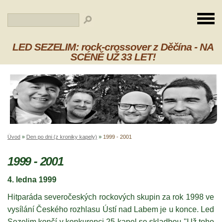
LED SEZELIM: rock-crossover z Děčína - NA
SCÉNĚ UŽ 33 LET!
Úvod
»
Den po dni (z kroniky kapely)
»
1999 - 2001
1999 - 2001
4. ledna 1999
Hitparáda severočeských rockových skupin za rok 1998 ve
vysílání Českého rozhlasu Ústí nad Labem je u konce. Led
Sezelim končí v konkurenci 25 kapel se skladbou "Už toho