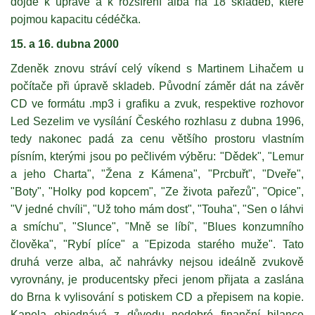
dojde k úpravě a k rozšíření alba na 18 skladeb, které
pojmou kapacitu cédéčka.
15. a 16. dubna 2000
Zdeněk znovu stráví celý víkend s Martinem Lihačem u
počítače při úpravě skladeb. Původní záměr dát na závěr
CD ve formátu .mp3 i grafiku a zvuk, respektive rozhovor
Led Sezelim ve vysílání Českého rozhlasu z dubna 1996,
tedy nakonec padá za cenu většího prostoru vlastním
písním, kterými jsou po pečlivém výběru: "Dědek", "Lemur
a jeho Charta", "Žena z Kámena", "Prcbuřt", "Dveře",
"Boty", "Holky pod kopcem", "Ze života pařezů", "Opice",
"V jedné chvíli", "Už toho mám dost", "Touha", "Sen o láhvi
a smíchu", "Slunce", "Mně se líbí", "Blues konzumního
člověka", "Rybí plíce" a "Epizoda starého muže". Tato
druhá verze alba, ač nahrávky nejsou ideálně zvukově
vyrovnány, je producentsky přeci jenom přijata a zaslána
do Brna k vylisování s potiskem CD a přepisem na kopie.
Kapela objednává z důvodu nedobré finanční bilance