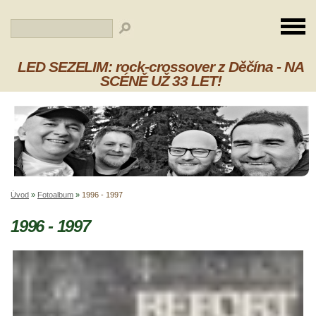
LED SEZELIM: rock-crossover z Děčína - NA
SCÉNĚ UŽ 33 LET!
Úvod
»
Fotoalbum
»
1996 - 1997
1996 - 1997