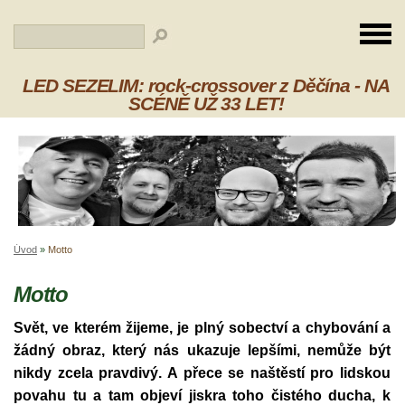
LED SEZELIM: rock-crossover z Děčína - NA
SCÉNĚ UŽ 33 LET!
Úvod
»
Motto
Motto
Svět, ve kterém žijeme, je plný sobectví a chybování a
žádný obraz, který nás ukazuje lepšími, nemůže být
nikdy zcela pravdivý. A přece se naštěstí pro lidskou
povahu tu a tam objeví jiskra toho čistého ducha, k