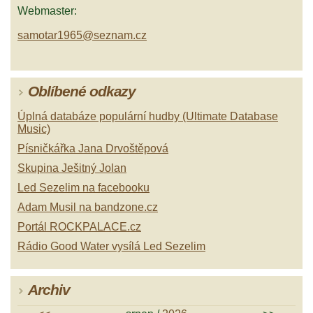
Webmaster:
samotar1965@seznam.cz
Oblíbené odkazy
Úplná databáze populární hudby (Ultimate Database
Music)
Písničkářka Jana Drvoštěpová
Skupina Ješitný Jolan
Led Sezelim na facebooku
Adam Musil na bandzone.cz
Portál ROCKPALACE.cz
Rádio Good Water vysílá Led Sezelim
Archiv