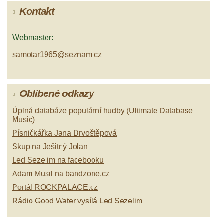
Kontakt
Webmaster:
samotar1965@seznam.cz
Oblíbené odkazy
Úplná databáze populární hudby (Ultimate Database
Music)
Písničkářka Jana Drvoštěpová
Skupina Ješitný Jolan
Led Sezelim na facebooku
Adam Musil na bandzone.cz
Portál ROCKPALACE.cz
Rádio Good Water vysílá Led Sezelim