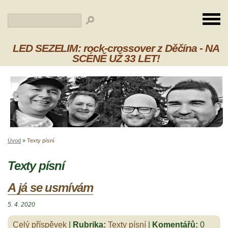
LED SEZELIM: rock-crossover z Děčína - NA
SCÉNĚ UŽ 33 LET!
Úvod
»
Texty písní
Texty písní
A já se usmívám
5. 4. 2020
Celý příspěvek
|
Rubrika:
Texty písní
|
Komentářů:
0