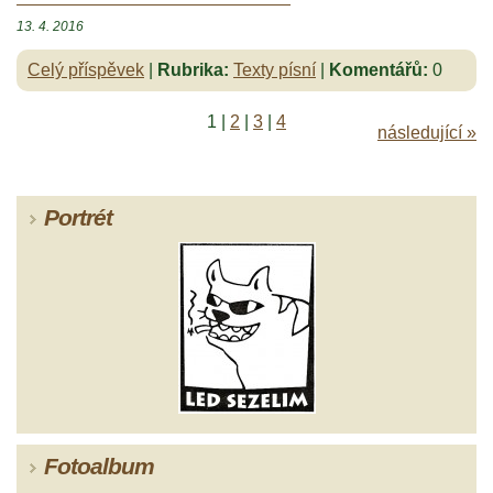
13. 4. 2016
Celý příspěvek
|
Rubrika:
Texty písní
|
Komentářů:
0
1
|
2
|
3
|
4
následující »
Portrét
Fotoalbum