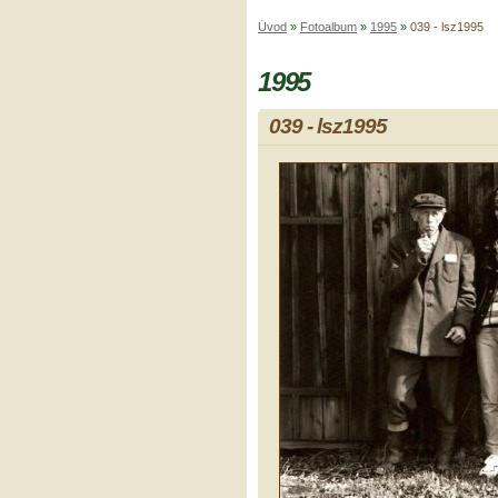
Úvod
»
Fotoalbum
»
1995
»
039 - lsz1995
1995
039 - lsz1995