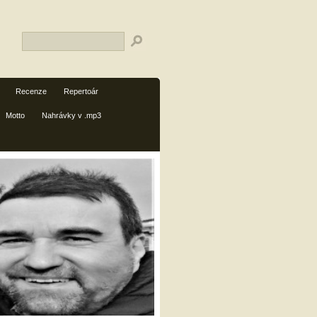
Recenze
Repertoár
Motto
Nahrávky v .mp3