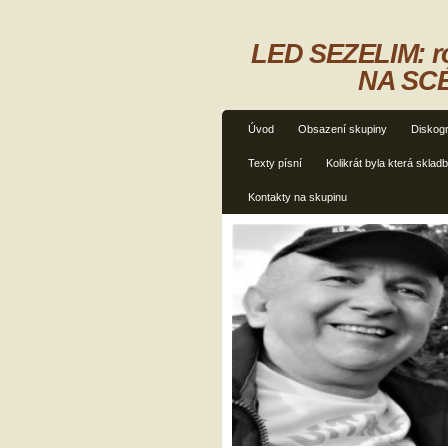
LED SEZELIM: ro
NA SCÉ
Úvod
Obsazení skupiny
Diskogr
Texty písní
Kolikrát byla která sklad
Kontakty na skupinu