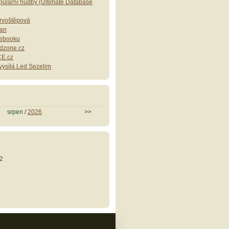
ulární hudby (Ultimate Database
Drvoštěpová
lan
cebooku
dzone.cz
E.cz
ysílá Led Sezelim
srpen /
2026
>>
2