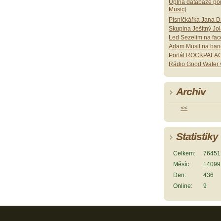
Úplná databáze pop
Music)
Písničkářka Jana 
Skupina Ješitný Jo
Led Sezelim na fa
Adam Musil na ban
Portál ROCKPALAC
Rádio Good Water v
Archiv
<<
Statistiky
Celkem:
76451
Měsíc:
14099
Den:
436
Online:
9