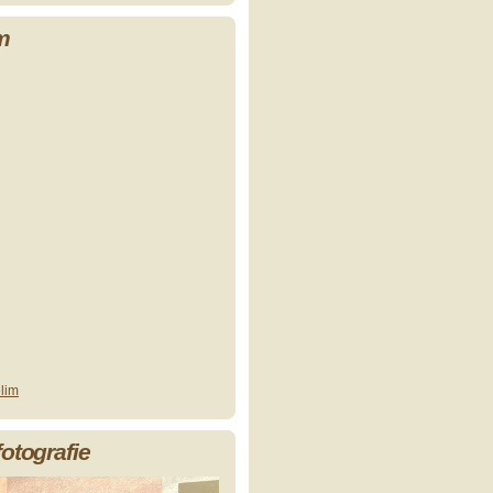
m
lim
fotografie