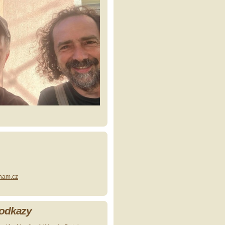
nam.cz
 odkazy