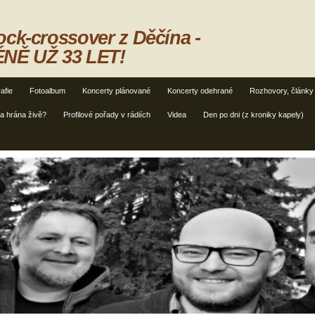
ck-crossover z Děčína -
NĚ UŽ 33 LET!
afie
Fotoalbum
Koncerty plánované
Koncerty odehrané
Rozhovory, články
ba hrána živě?
Profilové pořady v rádiích
Videa
Den po dni (z kroniky kapely)