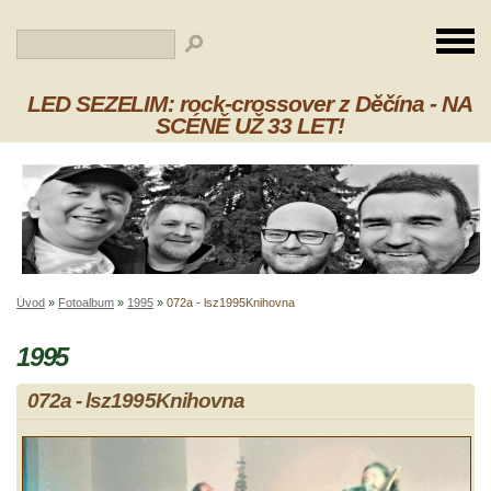
LED SEZELIM: rock-crossover z Děčína - NA
SCÉNĚ UŽ 33 LET!
Úvod
»
Fotoalbum
»
1995
»
072a - lsz1995Knihovna
1995
072a - lsz1995Knihovna