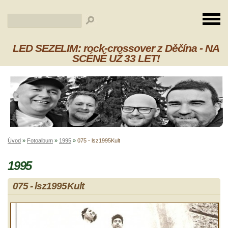
LED SEZELIM: rock-crossover z Děčína - NA
SCÉNĚ UŽ 33 LET!
Úvod
»
Fotoalbum
»
1995
»
075 - lsz1995Kult
1995
075 - lsz1995Kult