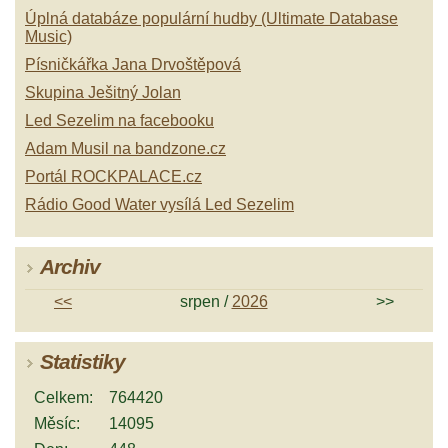
Úplná databáze populární hudby (Ultimate Database
Music)
Písničkářka Jana Drvoštěpová
Skupina Ješitný Jolan
Led Sezelim na facebooku
Adam Musil na bandzone.cz
Portál ROCKPALACE.cz
Rádio Good Water vysílá Led Sezelim
Archiv
<<
srpen /
2026
>>
Statistiky
Celkem:
764420
Měsíc:
14095