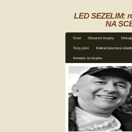
LED SEZELIM: ro
NA SCÉ
Úvod
Obsazení skupiny
Diskogr
Texty písní
Kolikrát byla která sklad
Kontakty na skupinu