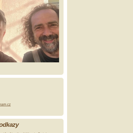
nam.cz
 odkazy