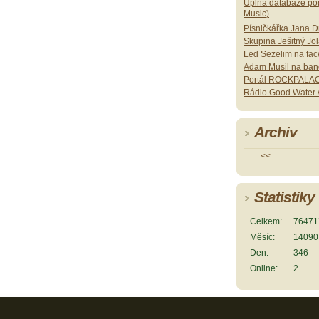
Úplná databáze pop
Music)
Písničkářka Jana 
Skupina Ješitný Jo
Led Sezelim na fa
Adam Musil na ban
Portál ROCKPALAC
Rádio Good Water v
Archiv
<<
Statistiky
Celkem:
76471
Měsíc:
14090
Den:
346
Online:
2