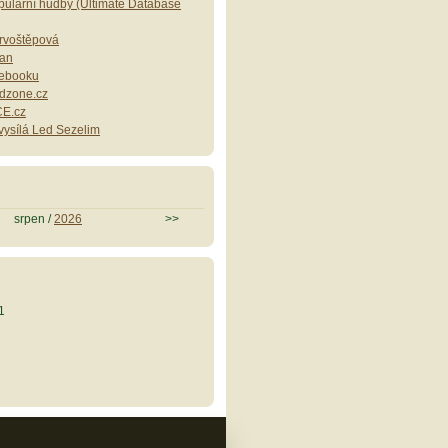
ulární hudby (Ultimate Database
Drvoštěpová
lan
cebooku
dzone.cz
E.cz
ysílá Led Sezelim
srpen /
2026
>>
1