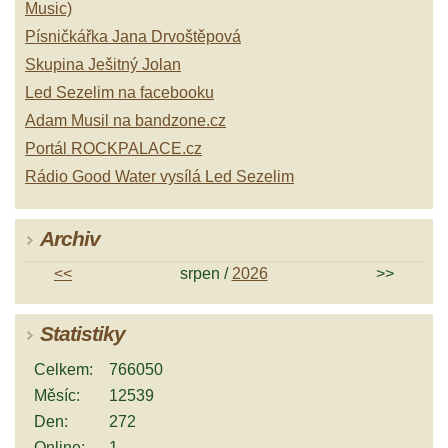
Music)
Písničkářka Jana Drvoštěpová
Skupina Ješitný Jolan
Led Sezelim na facebooku
Adam Musil na bandzone.cz
Portál ROCKPALACE.cz
Rádio Good Water vysílá Led Sezelim
Archiv
<<
srpen /
2026
>>
Statistiky
Celkem:
766050
Měsíc:
12539
Den:
272
Online:
1