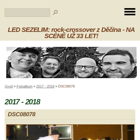
LED SEZELIM: rock-crossover z Děčína - NA
SCÉNĚ UŽ 33 LET!
Úvod
»
Fotoalbum
»
2017 - 2018
»
DSC08078
2017 - 2018
DSC08078