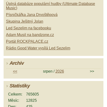
Úplná databáze populární hudby (Ultimate Database
Music)
Písničkářka Jana Drvoštěpová
Skupina Ješitný Jolan
Led Sezelim na facebooku
Adam Musil na bandzone.cz
Portál ROCKPALACE.cz
Rádio Good Water vysílá Led Sezelim
Archiv
<<
srpen /
2026
>>
Statistiky
Celkem:
765605
Měsíc:
12825
Den:
425