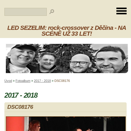
LED SEZELIM: rock-crossover z Děčína - NA
SCÉNĚ UŽ 33 LET!
Úvod
»
Fotoalbum
»
2017 - 2018
»
DSC08176
2017 - 2018
DSC08176