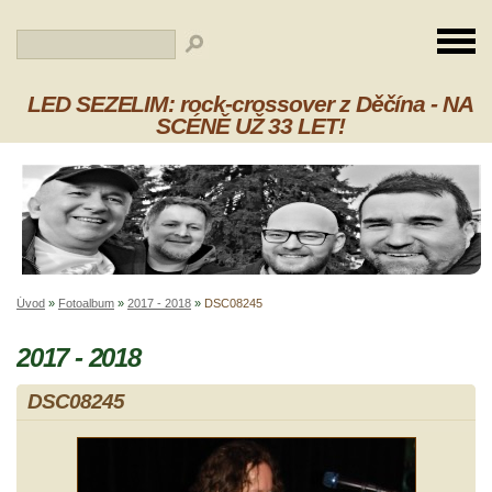
LED SEZELIM: rock-crossover z Děčína - NA
SCÉNĚ UŽ 33 LET!
Úvod
»
Fotoalbum
»
2017 - 2018
»
DSC08245
2017 - 2018
DSC08245