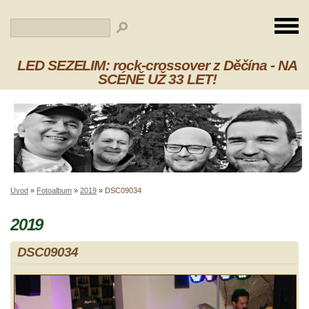
LED SEZELIM: rock-crossover z Děčína - NA
SCÉNĚ UŽ 33 LET!
Úvod
»
Fotoalbum
»
2019
»
DSC09034
2019
DSC09034