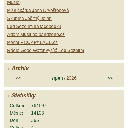
Music)
Písničkářka Jana Drvoštěpová
Skupina Ješitný Jolan
Led Sezelim na facebooku
Adam Musil na bandzone.cz
Portál ROCKPALACE.cz
Rádio Good Water vysílá Led Sezelim
Archiv
<<
srpen /
2026
>>
Statistiky
Celkem:
764697
Měsíc:
14103
Den:
366
Online:
4