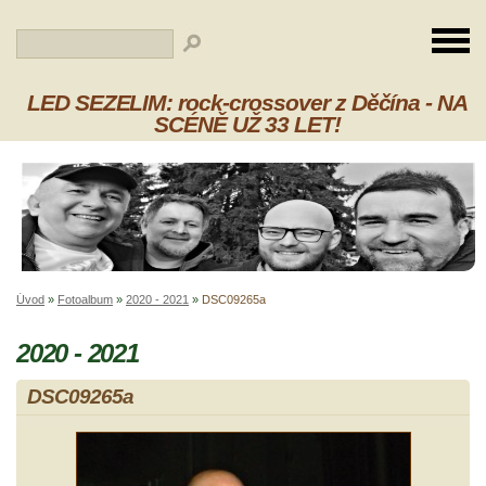
LED SEZELIM: rock-crossover z Děčína - NA
SCÉNĚ UŽ 33 LET!
Úvod
»
Fotoalbum
»
2020 - 2021
»
DSC09265a
2020 - 2021
DSC09265a