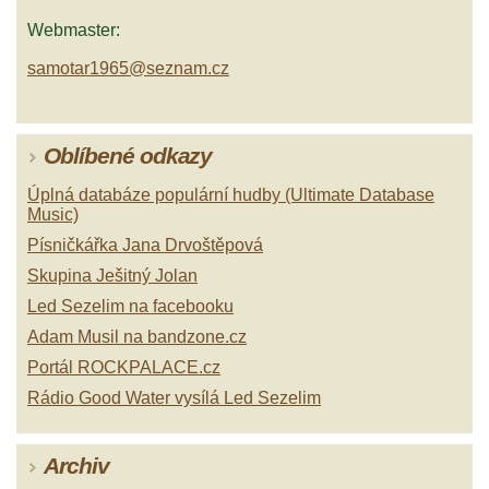
Webmaster:
samotar1965@seznam.cz
Oblíbené odkazy
Úplná databáze populární hudby (Ultimate Database
Music)
Písničkářka Jana Drvoštěpová
Skupina Ješitný Jolan
Led Sezelim na facebooku
Adam Musil na bandzone.cz
Portál ROCKPALACE.cz
Rádio Good Water vysílá Led Sezelim
Archiv