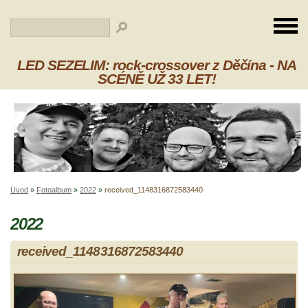
LED SEZELIM: rock-crossover z Děčína - NA
SCÉNĚ UŽ 33 LET!
Úvod
»
Fotoalbum
»
2022
»
received_1148316872583440
2022
received_1148316872583440