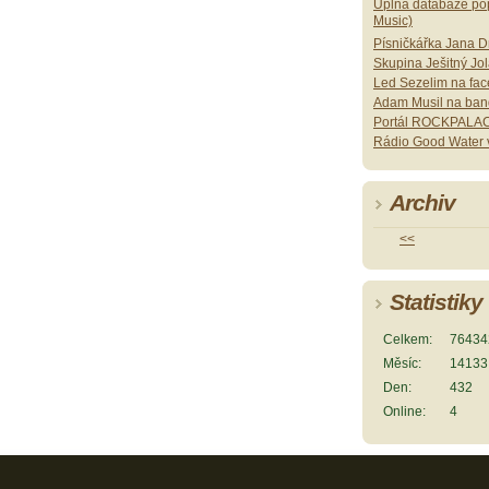
Úplná databáze pop
Music)
Písničkářka Jana 
Skupina Ješitný Jo
Led Sezelim na fa
Adam Musil na ban
Portál ROCKPALAC
Rádio Good Water v
Archiv
<<
Statistiky
Celkem:
76434
Měsíc:
14133
Den:
432
Online:
4