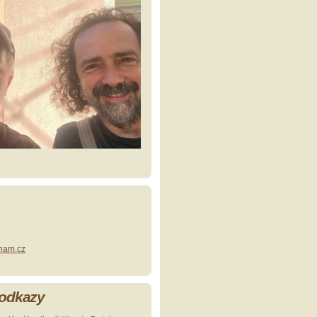
nam.cz
 odkazy