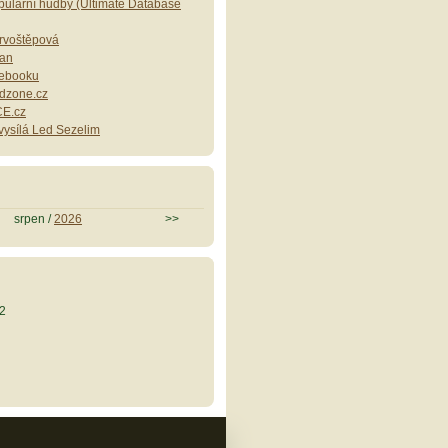
ulární hudby (Ultimate Database
Drvoštěpová
lan
cebooku
dzone.cz
E.cz
ysílá Led Sezelim
srpen /
2026
>>
2