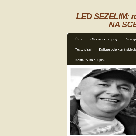
LED SEZELIM: ro
NA SCÉ
Úvod
Obsazení skupiny
Diskogr
Texty písní
Kolikrát byla která sklad
Kontakty na skupinu