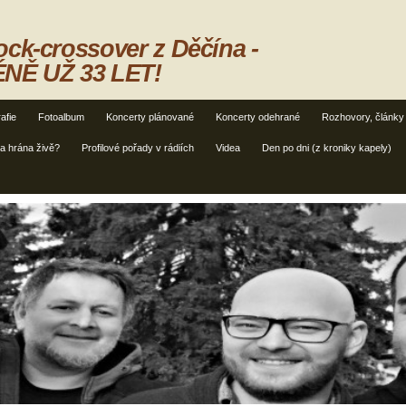
ck-crossover z Děčína -
NĚ UŽ 33 LET!
afie
Fotoalbum
Koncerty plánované
Koncerty odehrané
Rozhovory, články
ba hrána živě?
Profilové pořady v rádiích
Videa
Den po dni (z kroniky kapely)