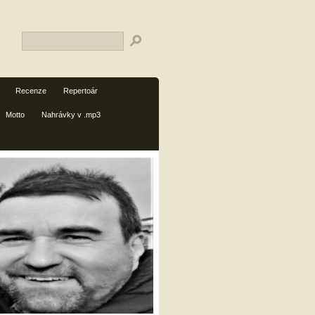
Recenze
Repertoár
Motto
Nahrávky v .mp3