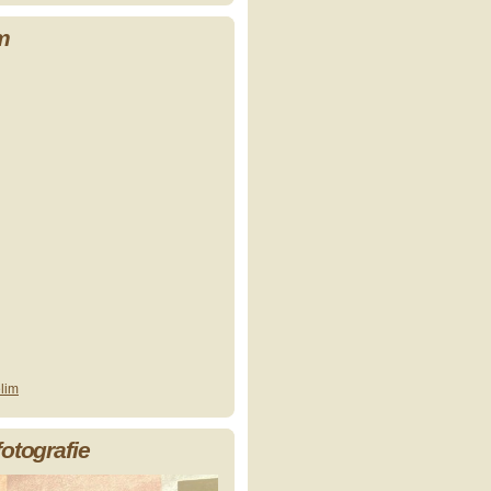
m
lim
fotografie