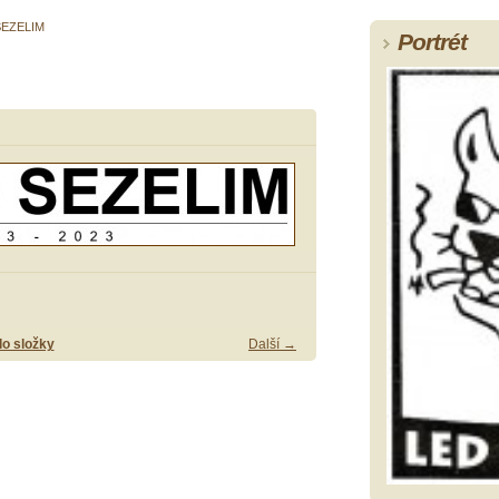
SEZELIM
Portrét
do složky
Další →