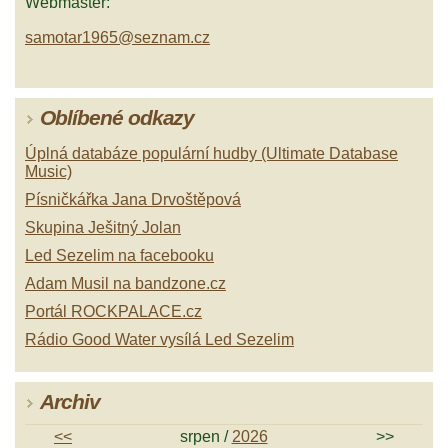
Webmaster:
samotar1965@seznam.cz
Oblíbené odkazy
Úplná databáze populární hudby (Ultimate Database
Music)
Písničkářka Jana Drvoštěpová
Skupina Ješitný Jolan
Led Sezelim na facebooku
Adam Musil na bandzone.cz
Portál ROCKPALACE.cz
Rádio Good Water vysílá Led Sezelim
Archiv
<<
srpen /
2026
>>