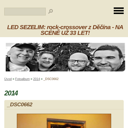
LED SEZELIM: rock-crossover z Děčína - NA
SCÉNĚ UŽ 33 LET!
Úvod
»
Fotoalbum
»
2014
»
_DSC0662
2014
_DSC0662