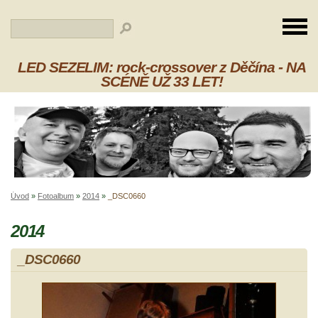
LED SEZELIM: rock-crossover z Děčína - NA
SCÉNĚ UŽ 33 LET!
Úvod
»
Fotoalbum
»
2014
»
_DSC0660
2014
_DSC0660