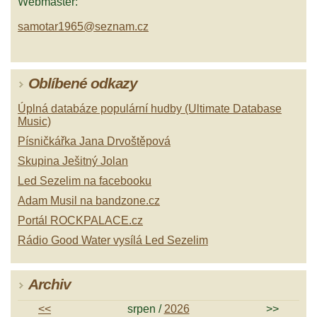
Webmaster:
samotar1965@seznam.cz
Oblíbené odkazy
Úplná databáze populární hudby (Ultimate Database
Music)
Písničkářka Jana Drvoštěpová
Skupina Ješitný Jolan
Led Sezelim na facebooku
Adam Musil na bandzone.cz
Portál ROCKPALACE.cz
Rádio Good Water vysílá Led Sezelim
Archiv
<<
srpen /
2026
>>