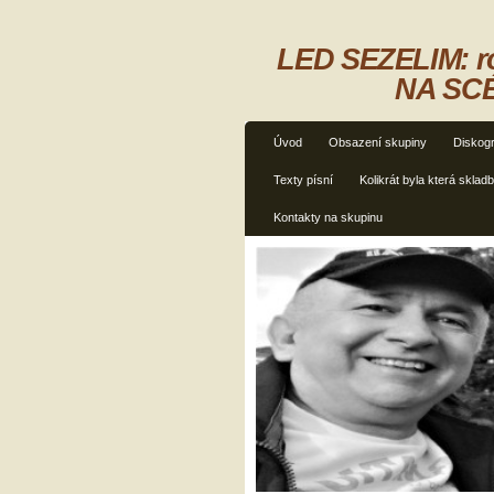
LED SEZELIM: ro
NA SCÉ
Úvod
Obsazení skupiny
Diskogr
Texty písní
Kolikrát byla která sklad
Kontakty na skupinu