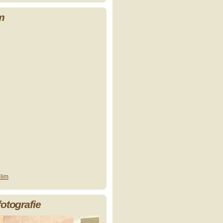
m
lim
fotografie