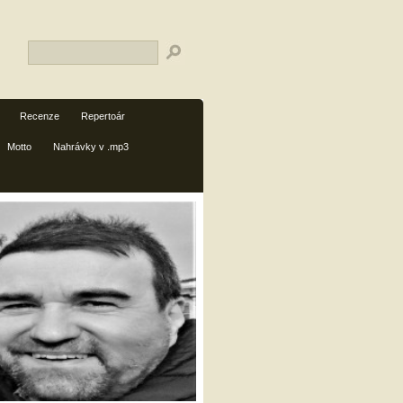
Recenze
Repertoár
Motto
Nahrávky v .mp3