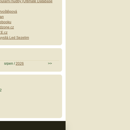
ulární hudby (Ultimate Database
Drvoštěpová
lan
cebooku
dzone.cz
E.cz
ysílá Led Sezelim
srpen /
2026
>>
2