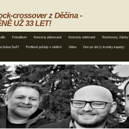
ck-crossover z Děčína -
NĚ UŽ 33 LET!
afie
Fotoalbum
Koncerty plánované
Koncerty odehrané
Rozhovory, články
ba hrána živě?
Profilové pořady v rádiích
Videa
Den po dni (z kroniky kapely)