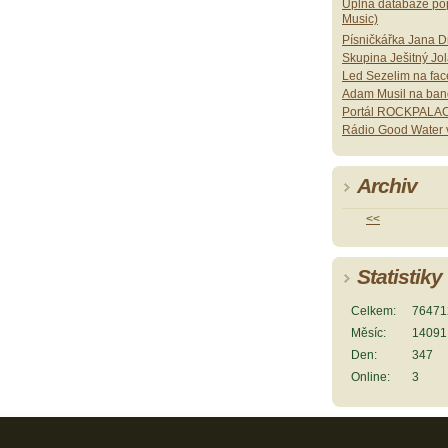
Úplná databáze pop
Music)
Písničkářka Jana 
Skupina Ješitný Jo
Led Sezelim na fa
Adam Musil na ban
Portál ROCKPALAC
Rádio Good Water v
Archiv
<<
Statistiky
Celkem:
76471
Měsíc:
14091
Den:
347
Online:
3