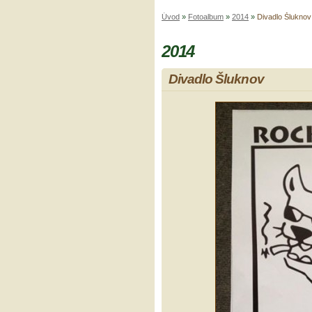
Úvod
»
Fotoalbum
»
2014
»
Divadlo Šluknov
2014
Divadlo Šluknov