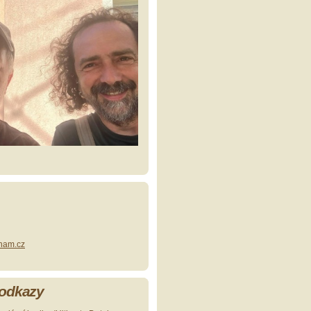
nam.cz
 odkazy