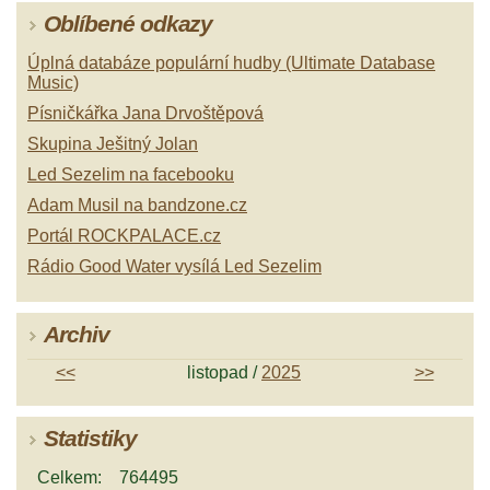
Oblíbené odkazy
Úplná databáze populární hudby (Ultimate Database
Music)
Písničkářka Jana Drvoštěpová
Skupina Ješitný Jolan
Led Sezelim na facebooku
Adam Musil na bandzone.cz
Portál ROCKPALACE.cz
Rádio Good Water vysílá Led Sezelim
Archiv
<<
listopad /
2025
>>
Statistiky
Celkem:
764495